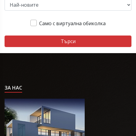
Само с виртуална обиколка
Търси
ЗА НАС