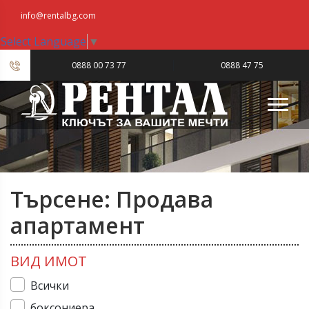
info@rentalbg.com
Select Language
▼
|
0888 00 73 77
0888 47 75
23
Търсене: Продава
апартамент
ВИД ИМОТ
Всички
боксониера