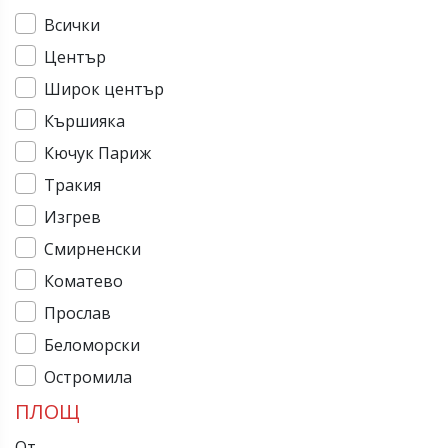
Всички
Център
Широк център
Кършияка
Кючук Париж
Тракия
Изгрев
Смирненски
Коматево
Прослав
Беломорски
Остромила
ПЛОЩ
От