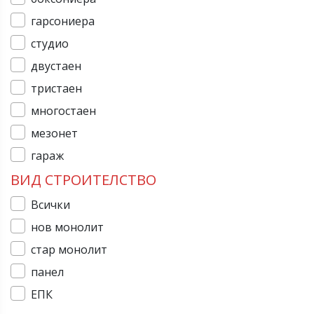
гарсониера
студио
двустаен
тристаен
многостаен
мезонет
гараж
ВИД СТРОИТЕЛСТВО
Всички
нов монолит
стар монолит
панел
ЕПК