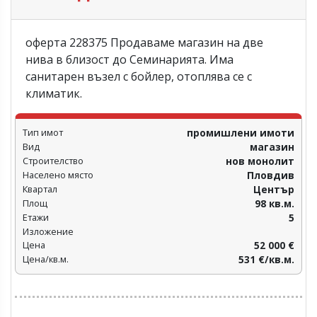
оферта 228375 Продаваме магазин на две
нива в близост до Семинарията. Има
санитарен възел с бойлер, отоплява се с
климатик.
Тип имот
промишлени имоти
Вид
магазин
Строителство
нов монолит
Населено място
Пловдив‎
Квартал
Център
Площ
98 кв.м.
Етажи
5
Изложение
Цена
52 000 €
Цена/кв.м.
531 €/кв.м.