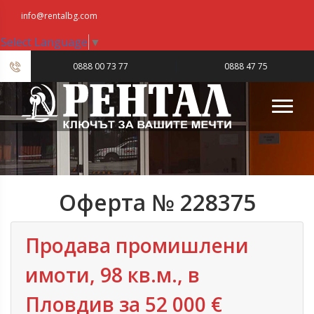
info@rentalbg.com
Select Language
▼
|
0888 00 73 77
0888 47 75
23
Оферта № 228375
Продава промишлени
имоти, 98 кв.м., в
Пловдив‎ за 52 000 €