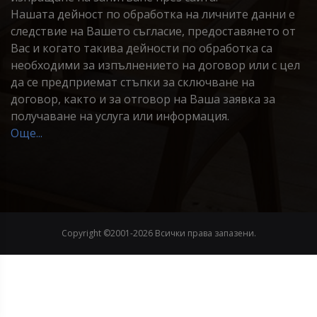
Нашата дейност по обработка на личните данни е
следствие на Вашето съгласие, предоставянето от
Вас и когато такива дейности по обработка са
необходими за изпълнението на договор или с цел
да се предприемат стъпки за сключване на
договор, както и за отговор на Ваша заявка за
получаване на услуга или информация.
Още...
Copyright ©2001-
2026 Всички права запазени.