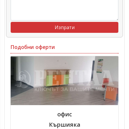
Подобни оферти
офис
Кършияка