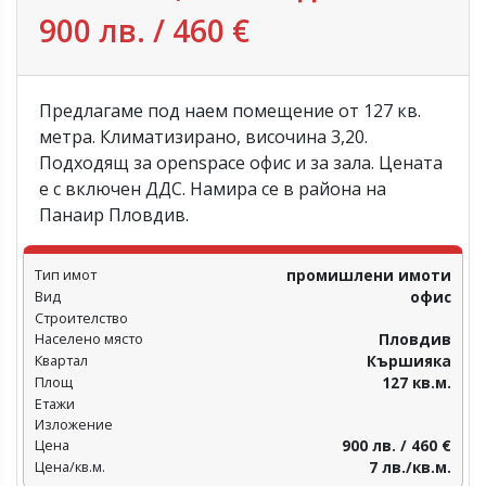
900 лв. / 460 €
Предлагаме под наем помещение от 127 кв.
метра. Климатизирано, височина 3,20.
Подходящ за openspace офис и за зала. Цената
е с включен ДДС. Намира се в района на
Панаир Пловдив.
Тип имот
промишлени имоти
Вид
офис
Строителство
Населено място
Пловдив‎
Квартал
Кършияка
Площ
127 кв.м.
Етажи
Изложение
Цена
900 лв. / 460 €
Цена/кв.м.
7 лв./кв.м.