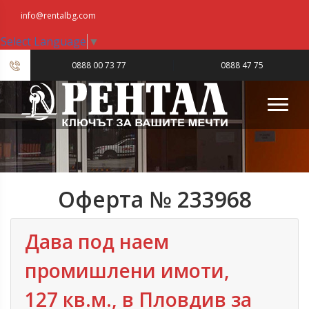
info@rentalbg.com
Select Language
▼
|
0888 00 73 77
0888 47 75
23
Оферта № 233968
Дава под наем
промишлени имоти,
127 кв.м., в Пловдив‎ за