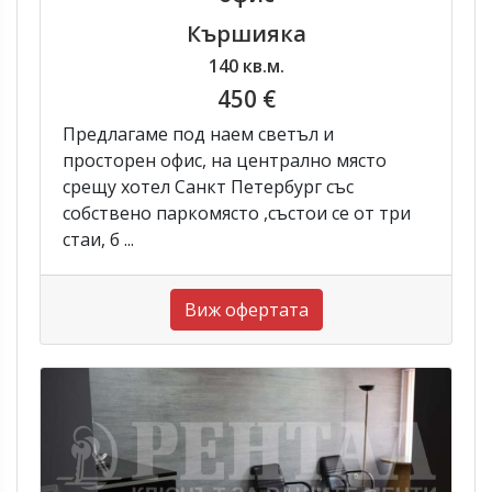
Кършияка
140 кв.м.
450 €
Предлагаме под наем светъл и
просторен офис, на централно място
срещу хотел Санкт Петербург със
собствено паркомясто ,състои се от три
стаи, б ...
Виж офертата