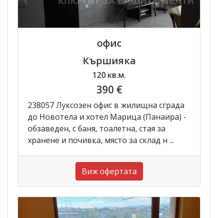
офис
Кършияка
120 кв.м.
390 €
238057 Луксозен офис в жилищна сграда
до Новотела и хотел Марица (Панаира) -
обзаведен, с баня, тоалетна, стая за
хранене и почивка, място за склад н ...
Виж офертата