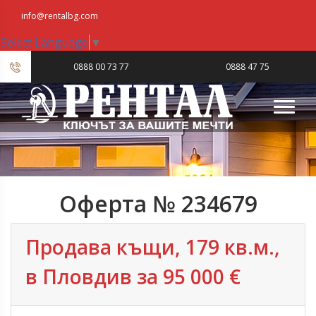
info@rentalbg.com
Select Language
▼
|
0888 00 73 77
0888 47 75
23
Оферта № 234679
Продава къщи, 179 кв.м.,
в Пловдив‎ за 95 000 €