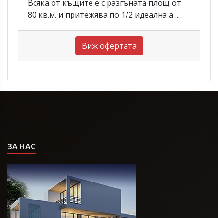
Всяка от къщите е с разгъната площ от
80 кв.м. и притежява по 1/2 идеална а ...
Виж офертата
ЗА НАС