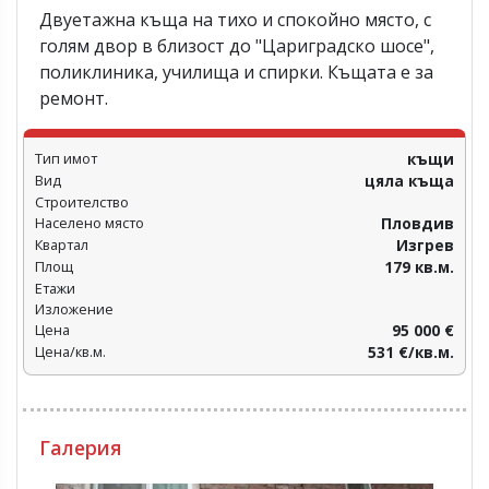
Двуетажна къща на тихо и спокойно място, с
голям двор в близост до "Цариградско шосе",
поликлиника, училища и спирки. Къщата е за
ремонт.
Тип имот
къщи
Вид
цяла къща
Строителство
Населено място
Пловдив‎
Квартал
Изгрев
Площ
179 кв.м.
Етажи
Изложение
Цена
95 000 €
Цена/кв.м.
531 €/кв.м.
Галерия