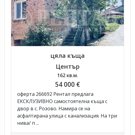
цяла къща
Център
162 кв.м.
54 000 €
оферта 266692 Рентал предлага
ЕКСКЛУЗИВНО самостоятелна къща с
двор в с. Розово. Намира се на
асфалтирана улица с канализация. На три
нива/ п ...