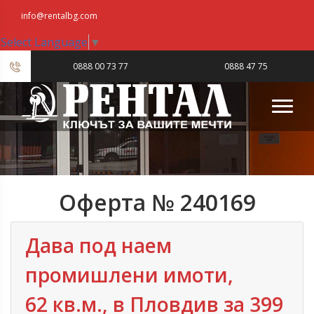
info@rentalbg.com
Select Language
▼
|
0888 00 73 77
0888 47 75
23
Оферта № 240169
Дава под наем
промишлени имоти,
62 кв.м., в Пловдив‎ за 399