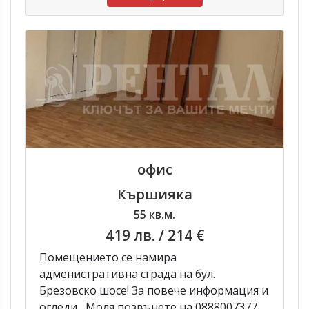
офис
Кършияка
55 кв.м.
419 лв.
/ 214 €
Помещението се намира
адменистративна сграда на бул.
Брезовско шосе! За повече информация и
огледи , Моля позвънете на 0888007377. ...