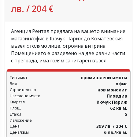
лв. / 204 €
Агенция Рентал предлага на вашето внимание
магазин/офис в Кючук Париж до Коматевския
възел с голямо лице, огромна витрина.
Помещението е разделено на две равни части
с преграда, има голям санитарен възел.
Тип имот
промишлени имоти
Вид
офис
Строителство
нов монолит
Населено място
Пловдив‎
Квартал
Кючук Париж
Площ
62 кв.м.
Етажи
5
Изложение
Цена
399 лв. / 204 €
Цена/кв.м.
6 лв./кв.м.