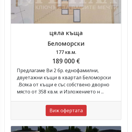
цяла къща
Беломорски
177 кв.м.
189 000 €
Предлагаме Ви 2 бр. еднофамилни,
двуетажни къщи в квартал Беломорски
.Всяка от къщи е със собствено дворно
място от 358 кв.м. и Изложението н ...
Виж офертата