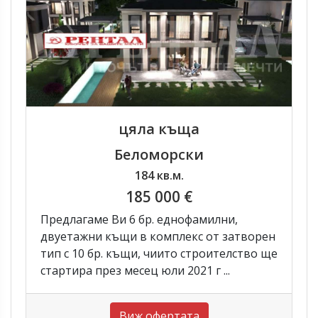
цяла къща
Беломорски
184 кв.м.
185 000 €
Предлагаме Ви 6 бр. еднофамилни,
двуетажни къщи в комплекс от затворен
тип с 10 бр. къщи, чиито строителство ще
стартира през месец юли 2021 г ...
Виж офертата