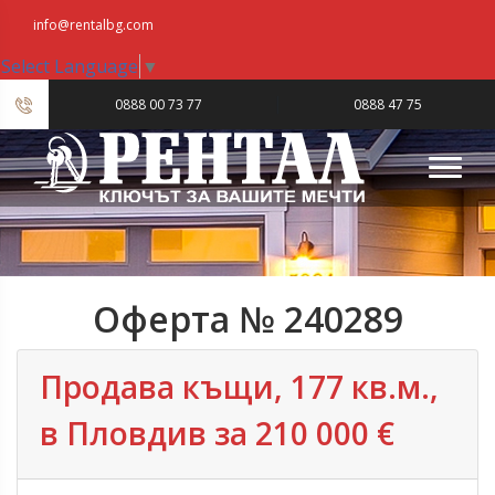
info@rentalbg.com
Select Language
▼
|
0888 00 73 77
0888 47 75
23
Оферта № 240289
Продава къщи, 177 кв.м.,
в Пловдив‎ за 210 000 €