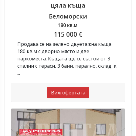
цяла къща
Беломорски
180 кв.м.
115 000 €
Продава се на зелено двуетажна къща
180 кв.м с дворно място и две
паркоместа. Къщата ще се състои от 3
спални с тераси, 3 бани, перално, склад, к
...
Виж офертата