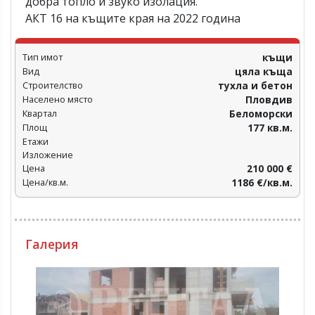
добра топло и звуко изолация.
АКТ 16 на къщите края на 2022 година
Тип имот
къщи
Вид
цяла къща
Строителство
тухла и бетон
Населено място
Пловдив‎
Квартал
Беломорски
Площ
177 кв.м.
Етажи
Изложение
Цена
210 000 €
Цена/кв.м.
1186 €/кв.м.
Галерия