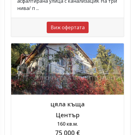
асфалтирана улица с канализация. На три
нива/ п ...
Виж офертата
цяла къща
Център
160 кв.м.
75 000 €