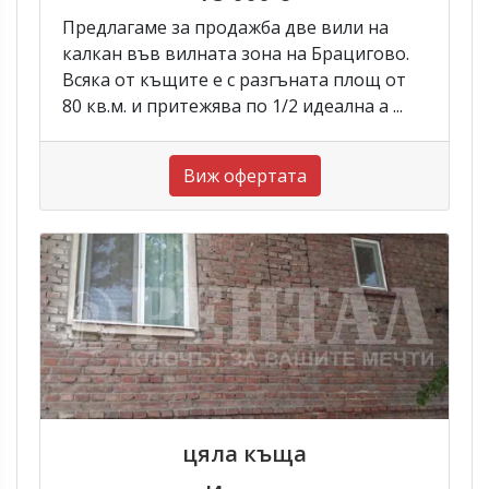
Предлагаме за продажба две вили на
калкан във вилната зона на Брацигово.
Всяка от къщите е с разгъната площ от
80 кв.м. и притежява по 1/2 идеална а ...
Виж офертата
цяла къща