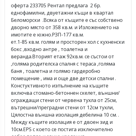
оферта 233705 Рентал предлага 2 бр.
еднофамилни, двуетажни къщи в квартал
Беломорски .Всяка от къщите е със собствено
дворно място от 358 кв.м. и Изложението на
имотите е южно.РЗП-177 кв.м.
ет.1-85 кв.м. голям и просторен хол с кухненски
бокс ,входно антре , тоалетна и
веранда.Вторият етаж 92кв.м. се състои от
,голяма родителска спалня с тераса ,голяма
баня , тоалетна и голямо гардеробно
помещение , има и още две детски спални .
Констуктивното изпълнение на къщите
включва стомано-бетоннен скелет, външни/
ограждащи стени от червена тухла от 25см,
вътрешни/преградни стени от 12см тухли,
Цялостна външна изолация дебелина 10 см. .
Между къщите изолация е от двоен зид и
10см.EPS с което се постига изключително