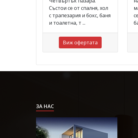
Четвъртък пазара.
н
Състои се от спалня, хол
м
с трапезария и бокс, баня
с
и тоалетна, т ...
ба
Виж офертата
ЗА НАС