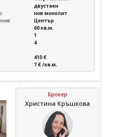
двустаен
о
нов монолит
ение
Център
60 кв.м.
1
4
410 €
7 € /кв.м.
Брокер
Христина Кръшкова