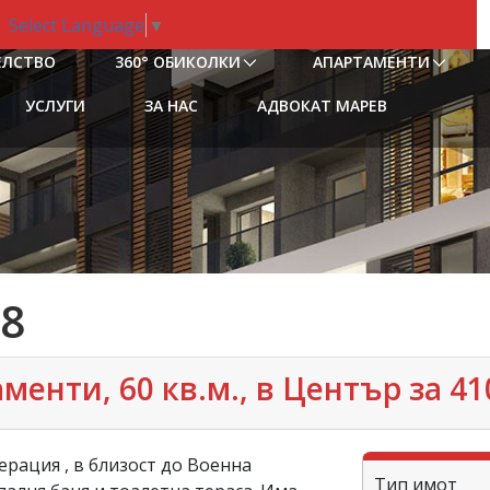
Select Language
▼
ЕЛСТВО
360° ОБИКОЛКИ
АПАРТАМЕНТИ
УСЛУГИ
ЗА НАС
АДВОКАТ МАРЕВ
8
енти, 60 кв.м., в Център за 41
рация , в близост до Военна
Тип имот