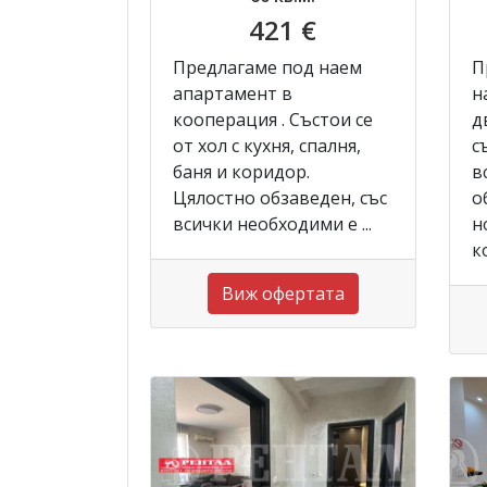
421 €
Предлагаме под наем
П
апартамент в
н
кооперация . Състои се
д
от хол с кухня, спалня,
с
баня и коридор.
в
Цялостно обзаведен, със
о
всички необходими е ...
н
к
Виж офертата