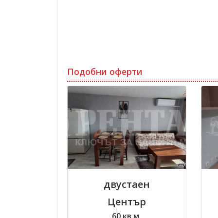
Подобни оферти
двустаен
Център
60 кв.м.