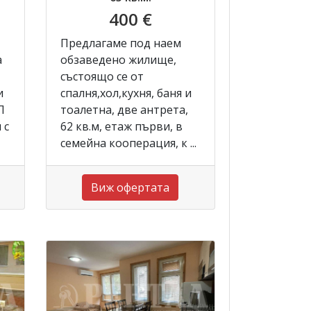
400 €
Предлагаме под наем
а
обзаведено жилище,
състоящо се от
и
спалня,хол,кухня, баня и
Л
тоалетна, две антрета,
 с
62 кв.м, етаж първи, в
семейна кооперация, к ...
Виж офертата