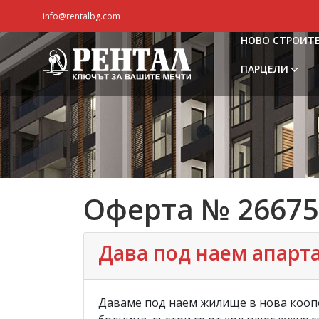
info@rentalbg.com
НОВО СТРОИТ
ПАРЦЕЛИ
Оферта № 26675
Дава под наем апартам
Даваме под наем жилище в нова коопе