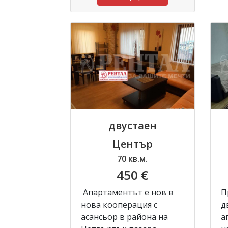
двустаен
Център
70 кв.м.
450 €
Апартаментът е нов в
П
нова кооперация с
д
асансьор в района на
а