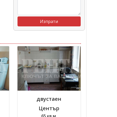
двустаен
Център
65 кв.м.