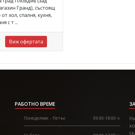
а град Пловдив (зад
агазин Гранд), състоящ
е от хол, спалня, кухня,
ня с т ...
Виж офертата
РАБОТНО ВРЕМЕ
З
Понеделник - Петък
09:00-18:00 ч.
Ни
ко
ск