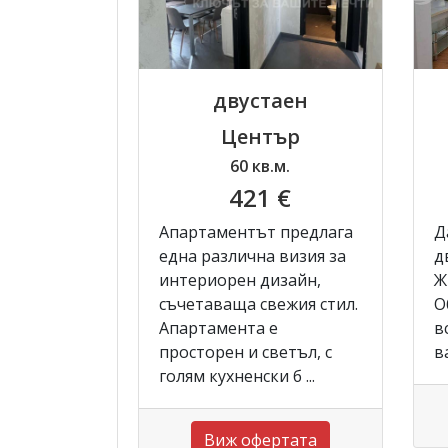
двустаен
Център
60 кв.м.
421 €
Апартаментът предлага
Д
една различна визия за
д
интериорен дизайн,
Ж
съчетаваща свежия стил.
О
Апартамента е
в
просторен и светъл, с
в
голям кухненски б ...
Виж офертата