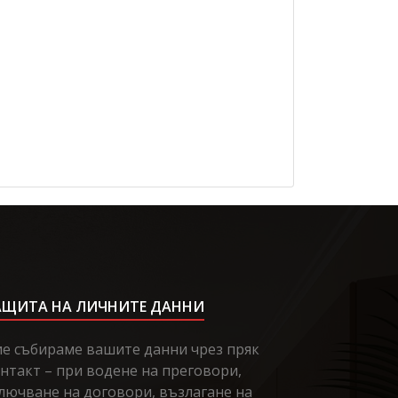
АЩИТА НА ЛИЧНИТЕ ДАННИ
е събираме вашите данни чрез пряк
нтакт – при водене на преговори,
лючване на договори, възлагане на