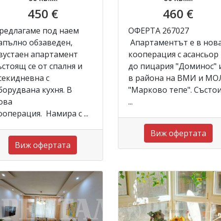
450 €
460 €
редлагаме под наем
ОФЕРТА 267027
апълно обзаведен,
Апартаментът е в нов
вустаен апартамент
кооперация с асансьор
ъстоящ се от спалня и
до пицария "Доминос" 
секидневна с
в района на ВМИ и МО
борудвана кухня. В
"Марково тепе". Състои
ова
...
ооперация. Намира с ...
Виж офертата
Виж офертата