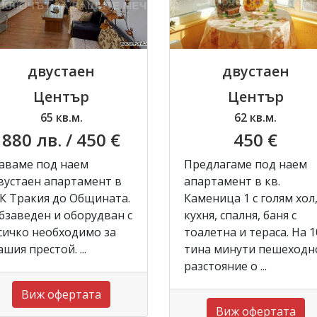
двустаен
двустаен
Център
Център
65 кв.м.
62 кв.м.
880 лв.
/ 450 €
450 €
аваме под наем
Предлагаме под наем
вустаен апартамент в
апартамент в кв.
К Тракия до Общината.
Каменица 1 с голям хол
бзаведен и оборудван с
кухня, спалня, баня с
сичко необходимо за
тоалетна и тераса. На 1
ашия престой. ...
тина минути пешеходн
разстояние о ...
Виж офертата
Виж офертата