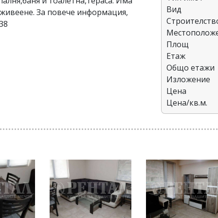
спалня,баня и тоалетна,тераса. Има
Вид
 живеене. За повече информация,
Строителств
38
Местополож
Площ
Етаж
Общо етажи
Изложение
Цена
Цена/кв.м.