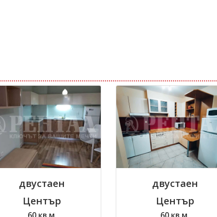
двустаен
двустаен
Център
Център
60 кв.м.
60 кв.м.