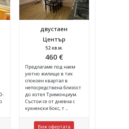
двустаен
Център
52 кв.м.
460 €
Предлагаме под наем
уютно жилище в тих
,
спокоен квартал в
непосредствена близост
0-
до хотел Тримонциум.
о
Състои се от дневна с
кухненски бокс, т ...
Виж офертата