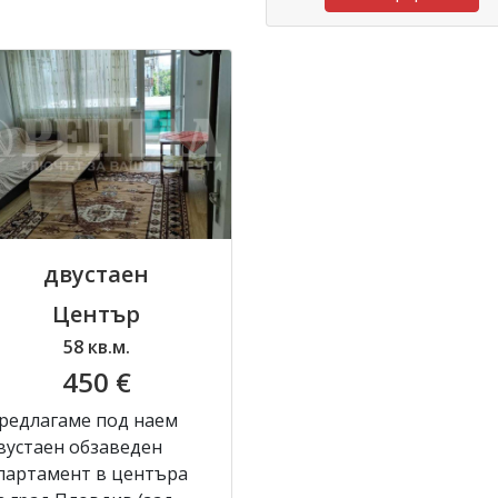
двустаен
Център
58 кв.м.
450 €
редлагаме под наем
вустаен обзаведен
партамент в центъра