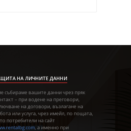
АЩИТА НА ЛИЧНИТЕ ДАННИ
е събираме вашите данни чрез пряк
нтакт – при водене на преговори,
лючване на договори, възлагане на
бота или услуга, чрез имейл, по пощата,
то потребители на сайт
w.rentalbg.com
, а именно при