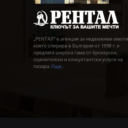
„РЕНТАЛ“ е агенция за недвижими имоти
която оперира в България от 1998 г. и
предлага широка гама от брокерски,
оценителски и консултантски услуги на
пазара.
Още...