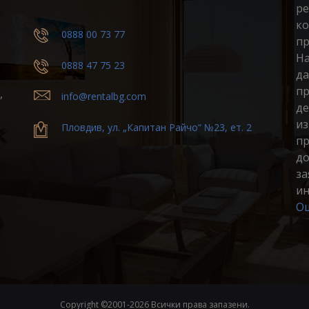
ре
ко
0888 00 73 77
пр
На
0888 47 75 23
да
пр
,
info@rentalbg.com
де
из
Пловдив, ул. „Капитан Райчо“ №23, ет. 2
пр
до
за
ин
Ощ
Copyright ©2001-
2026 Всички права запазени.