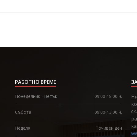
РАБОТНО ВРЕМЕ
З
Понеделник - Петък
09:00-18:00 ч.
Ни
ко
ск
Събота
09:00-13:00 ч.
ра
ка
Неделя
Почивен ден
ww