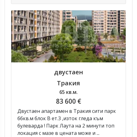
двустаен
Тракия
65 кв.м.
83 600 €
Двустаен апартамен в Тракия сити парк
ббкв.м блок В ет.3 ,изток гледа към
булеварда ! Парк Лаута на 2 минути топ
локация с мазе в цената може и ...