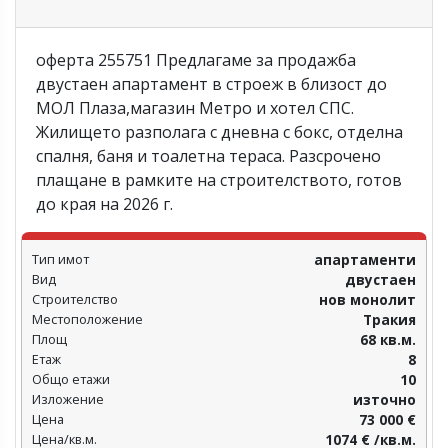
оферта 255751 Предлагаме за продажба
двустаен апартамент в строеж в близост до
МОЛ Плаза,магазин Метро и хотел СПС.
Жилището разполага с дневна с бокс, отделна
спалня, баня и тоалетна тераса. Разсрочено
плащане в рамките на строителството, готов
до края на 2026 г.
Тип имот
апартаменти
Вид
двустаен
Строителство
нов монолит
Местоположение
Тракия
Площ
68 кв.м.
Етаж
8
Общо етажи
10
Изложение
източно
Цена
73 000 €
Цена/кв.м.
1074 € /кв.м.