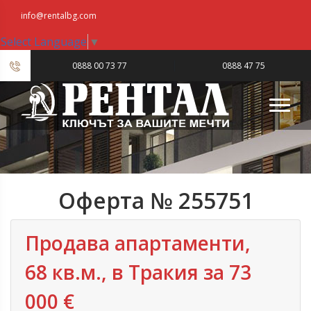
info@rentalbg.com
Select Language
▼
|
0888 00 73 77
0888 47 75
23
Оферта № 255751
Продава апартаменти,
68 кв.м., в Тракия за 73
000 €