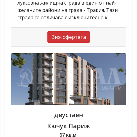
луксозна жилищна сграда в един от най-
желаните райони на града - Тракия. Тази
сграда се отличава с изключително к ...
Виж офертата
двустаен
Кючук Париж
67 кв.м.