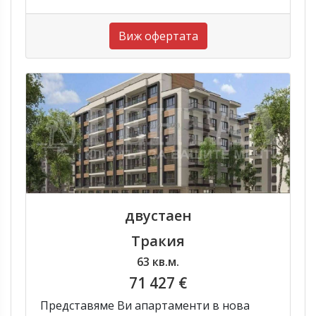
Виж офертата
двустаен
Тракия
63 кв.м.
71 427 €
Представяме Ви апартаменти в нова