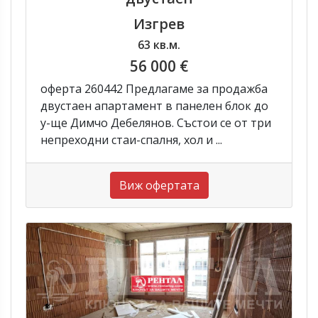
Изгрев
63 кв.м.
56 000 €
оферта 260442 Предлагаме за продажба
двустаен апартамент в панелен блок до
у-ще Димчо Дебелянов. Състои се от три
непреходни стаи-спалня, хол и ...
Виж офертата