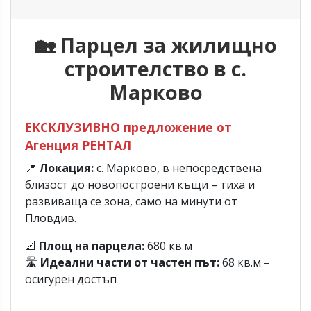
🏡
Парцел за жилищно
строителство в с.
Марково
ЕКСКЛУЗИВНО предложение от
Агенция РЕНТАЛ
📍
Локация:
с. Марково, в непосредствена
близост до новопостроени къщи – тиха и
развиваща се зона, само на минути от
Пловдив.
📐
Площ на парцела:
680 кв.м
🛣️
Идеални части от частен път:
68 кв.м –
осигурен достъп