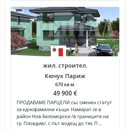
жил. строител.
Кючук Париж
670 кв.м.
49 900 €
ПРОДАВАМE ПАРЦЕЛИ със сменен статут
за еднофамилни къщи. Намират се в
район Нов Беломорски /в границите на
гр. Пловдив/, с път водещ до тях. П ...