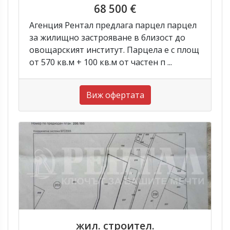
68 500 €
Агенция Рентал предлага парцел парцел
за жилищно застрояване в близост до
овощарският институт. Парцела е с площ
от 570 кв.м + 100 кв.м от частен п ...
Виж офертата
жил. строител.