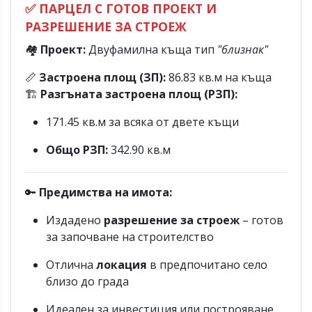
✅
ПАРЦЕЛ С ГОТОВ ПРОЕКТ И
РАЗРЕШЕНИЕ ЗА СТРОЕЖ
🏘️
Проект:
Двуфамилна къща тип
"близнак"
📏
Застроена площ (ЗП):
86.83 кв.м на къща
🏗️
Разгъната застроена площ (РЗП):
171.45 кв.м за всяка от двете къщи
Общо РЗП:
342.90 кв.м
🔑
Предимства на имота:
Издадено
разрешение за строеж
– готов
за започване на строителство
Отлична
локация
в предпочитано село
близо до града
Идеален за инвестиция или построяване