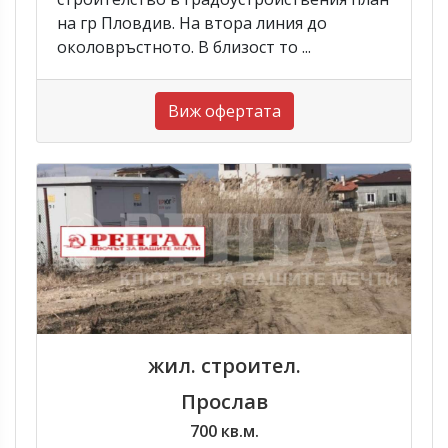
на гр Пловдив. На втора линия до
околовръстното. В близост то ...
Виж офертата
жил. строител.
Прослав
700 кв.м.