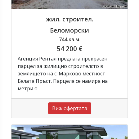
жил. строител.
Беломорски
744 кв.м.
54 200 €
Агенция Рентал предлага прекрасен
парцел за жилищно строителсто в
землището на с. Марково местност
Бялата Пръст. Парцела се намира на
метри о ...
Виж офертата