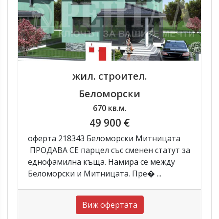
жил. строител.
Беломорски
670 кв.м.
49 900 €
оферта 218343 Беломорски Митницата
ПРОДАВА СЕ парцел със сменен статут за
еднофамилна къща. Намира се между
Беломорски и Митницата. Пре� ...
Виж офертата