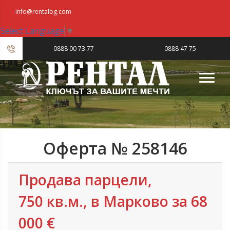
info@rentalbg.com
Select Language
▼
|
0888 00 73 77
0888 47 75
23
Оферта № 258146
Продава парцели,
750 кв.м., в Марково за 68
000 €