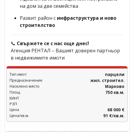
на дом за две семейства
Развит район с
инфраструктура и ново
строителство
📞
Свържете се с нас още днес!
Агенция РЕНТАЛ – Вашият доверен партньор
в недвижимите имоти
Тип имот
парцели
Предназначение
жил. строител.
Населено място
Марково
Площ
750 кв.м.
КИНТ
РЗП
Цена
68 000 €
Цена/кв.м.
91 €/кв.м.