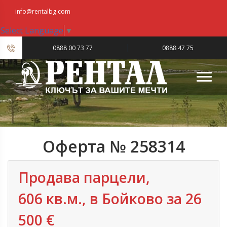
info@rentalbg.com
Select Language
▼
|
0888 00 73 77
0888 47 75
23
Оферта № 258314
Продава парцели,
606 кв.м., в Бойково за 26
500 €