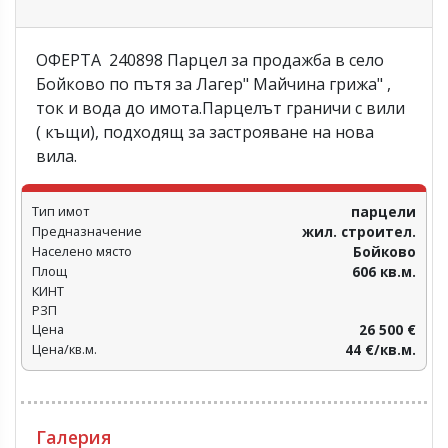
ОФЕРТА 240898 Парцел за продажба в село
Бойково по пътя за Лагер" Майчина грижа" ,
ток и вода до имота.Парцелът граничи с вили
( къщи), подходящ за застрояване на нова
вила.
Тип имот
парцели
Предназначение
жил. строител.
Населено място
Бойково
Площ
606 кв.м.
КИНТ
РЗП
Цена
26 500 €
Цена/кв.м.
44 €/кв.м.
Галерия