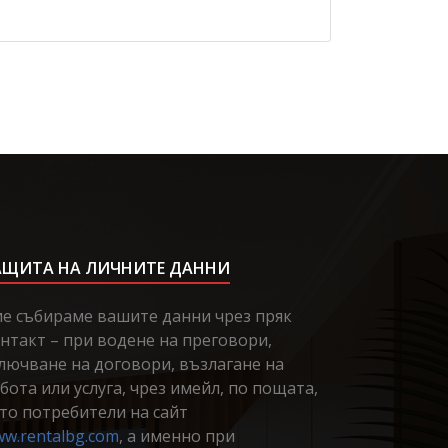
АЩИТА НА ЛИЧНИТЕ ДАННИ
е събираме вашите данни чрез пряк
нтакт – при водене на преговори,
лючване на договори, възлагане на
бота или услуга, чрез имейл, по пощата,
то потребители на сайт
w.rentalbg.com
, а именно при