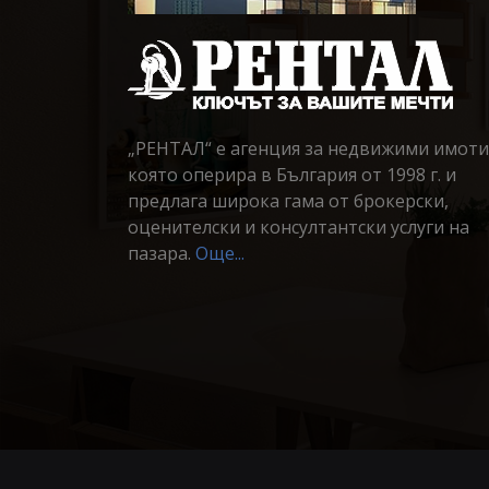
„РЕНТАЛ“ е агенция за недвижими имоти
която оперира в България от 1998 г. и
предлага широка гама от брокерски,
оценителски и консултантски услуги на
пазара.
Още...