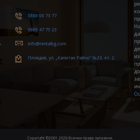
ре
ко
0888 00 73 77
пр
На
0888 47 75 23
да
пр
,
info@rentalbg.com
де
из
Пловдив, ул. „Капитан Райчо“ №23, ет. 2
пр
до
за
ин
Ощ
Copyright ©2001-
2026 Всички права запазени.