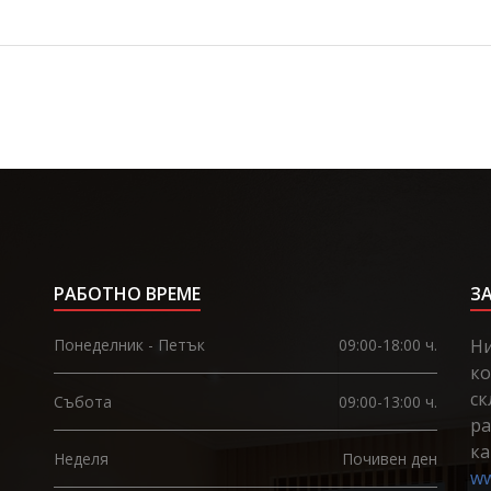
РАБОТНО ВРЕМЕ
З
Понеделник - Петък
09:00-18:00 ч.
Ни
ко
ск
Събота
09:00-13:00 ч.
ра
ка
Неделя
Почивен ден
ww