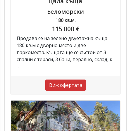
цяла къща
Беломорски
180 кв.м.
115 000 €
Продава се на зелено двуетажна къща
180 кв.м с дворно място и две
паркоместа. Къщата ще се състои от 3
спални с тераси, 3 бани, перално, склад, к
...
Виж офертата