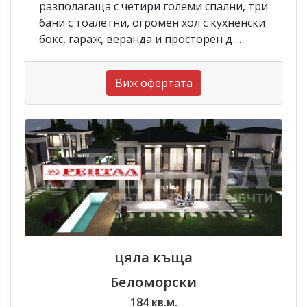
разполагаща с четири големи спални, три
бани с тоалетни, огромен хол с кухненски
бокс, гараж, веранда и просторен д ...
Виж офертата
цяла къща
Беломорски
184 кв.м.