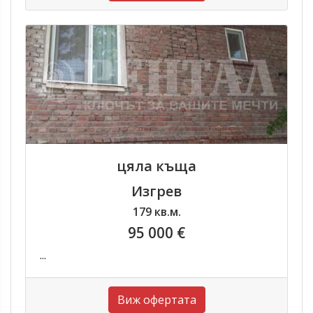
цяла къща
Изгрев
179 кв.м.
95 000 €
...
Виж офертата