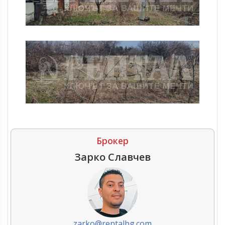
Брокер
Зарко Славчев
zarko@rentalbg.com