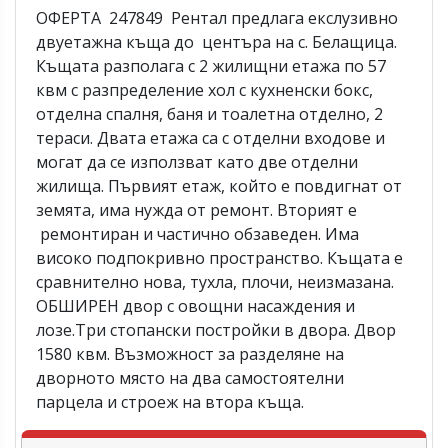
ОФЕРТА 247849 Рентал предлага екслузивно
двуетажна къща до центъра на с. Белащица.
Къщата разполага с 2 жилищни етажа по 57
квм с разпределение хол с кухненски бокс,
отделна спалня, баня и тоалетна отделно, 2
тераси. Двата етажа са с отделни входове и
могат да се използват като две отделни
жилища. Първият етаж, който е повдигнат от
земята, има нужда от ремонт. Вторият е
ремонтиран и частично обзаведен. Има
високо подпокривно пространство. Къщата е
сравнително нова, тухла, плочи, неизмазана.
ОБШИРЕН двор с овощни насаждения и
лозе.Три стопански постройки в двора. Двор
1580 квм. Възможност за разделяне на
дворното място на два самостоятелни
парцела и строеж на втора къща.