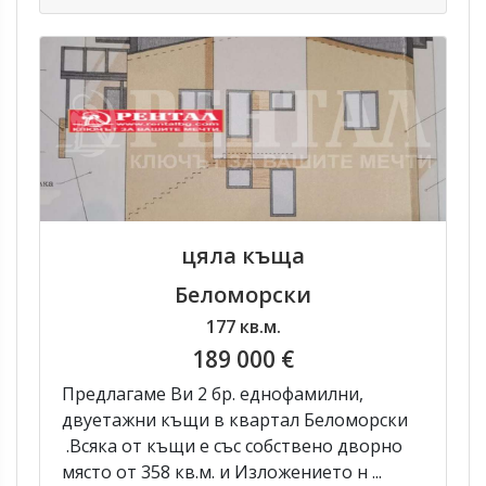
цяла къща
Беломорски
177 кв.м.
189 000 €
Предлагаме Ви 2 бр. еднофамилни,
двуетажни къщи в квартал Беломорски
.Всяка от къщи е със собствено дворно
място от 358 кв.м. и Изложението н ...