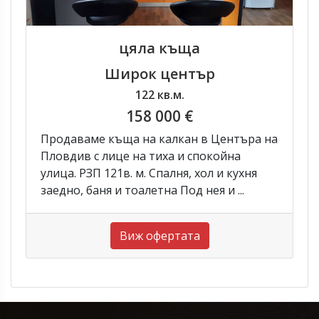
цяла къща
Широк център
122 кв.м.
158 000 €
Продаваме къща на калкан в Центъра на
Пловдив с лице на тиха и спокойна
улица. РЗП 121в. м. Спалня, хол и кухня
заедно, баня и тоалетна Под нея и ...
Виж офертата