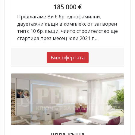
185 000 €
Предлагаме Ви 6 бр. еднофамилни,
двуетажни къщи в комплекс от затворен
тип с 10 бр. къщи, чиито строителство ще
стартира през месец юли 2021 г ...
Виж офертата
цяла къща