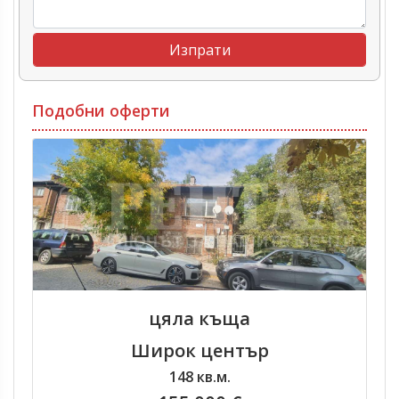
Подобни оферти
цяла къща
Широк център
148 кв.м.