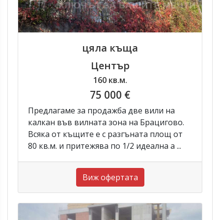
цяла къща
Център
160 кв.м.
75 000 €
Предлагаме за продажба две вили на
калкан във вилната зона на Брацигово.
Всяка от къщите е с разгъната площ от
80 кв.м. и притежява по 1/2 идеална а ...
Виж офертата