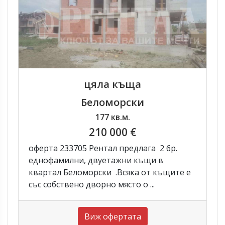
цяла къща
Беломорски
177 кв.м.
210 000 €
оферта 233705 Рентал предлага 2 бр.
еднофамилни, двуетажни къщи в
квартал Беломорски .Всяка от къщите е
със собствено дворно място о ...
Виж офертата