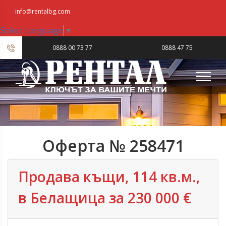
info@rentalbg.com
Select Language
▼
|
0888 00 73 77
0888 47 75
23
Оферта № 258471
Продава къщи, 114 кв.м.,
в Белащица за 230 000 €