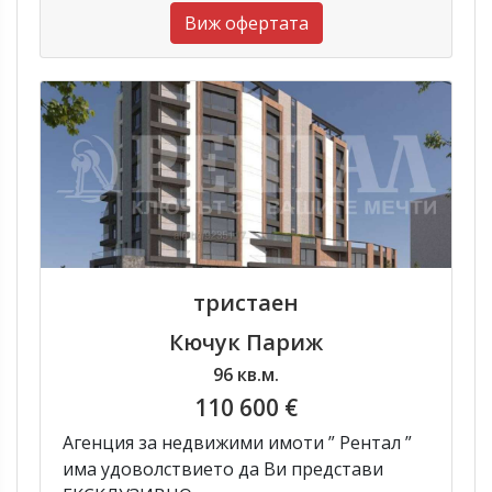
Виж офертата
тристаен
Кючук Париж
96 кв.м.
110 600 €
Агенция за недвижими имоти ” Рентал ”
има удоволствието да Ви представи