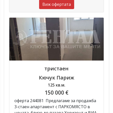
Виж офертата
тристаен
Кючук Париж
125 кв.м.
150 000 €
оферта 244081 Предлагаме за продажба
3-стаен апартамент с ПАРКОМЯСТО в
цената ,близо до пазара Хоризонт и ВИА