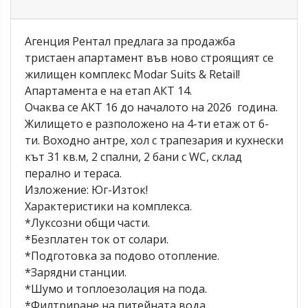
Агенция Рентал предлага за продажба
тристаен апартамент във ново строящият се
жилищен комплекс Modar Suits & Retail!
Апартамента е на етап АКТ 14.
Очаква се АКТ 16 до началото на 2026 година.
Жилището е разположено на 4-ти етаж от 6-
ти. Воходно антре, хол с трапезария и кухнески
кът 31 кв.м, 2 спални, 2 бани с WC, склад
перално и тераса.
Изложение: Юг-Изток!
Характеристики на комплекса.
*Луксозни общи части.
*Безплатен ток от солари.
*Подготовка за подово отопление.
*Зарядни станции.
*Шумо и топлоезолация на пода.
*Филтриране на питейната вода.