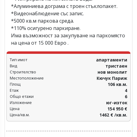
*Алуминиева дограма с троен стъклопакет.
*Видеонаблюдение със запис.
*5000 кв.м паркова среда.
*110% осигурено паркиране.
Има възможност за закупуване на паркомясто
на цена от 15 000 Евро .
Тип имот
апартаменти
Вид
тристаен
Строителство
нов монолит
Местоположение
Кючук Париж
Площ
106 кв.м.
Етаж
4
Общо етажи
6
Изложение
юг-изток
Цена
154 950 €
Цена/кв.м.
1462 € /кв.м.