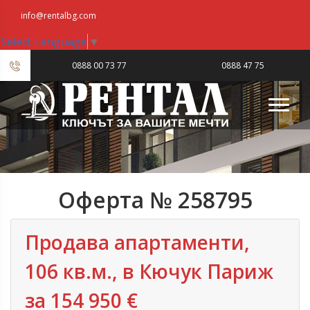
info@rentalbg.com
Select Language
▼
|
0888 00 73 77
0888 47 75
23
Оферта № 258795
Продава апартаменти,
106 кв.м., в Кючук Париж
за 154 950 €