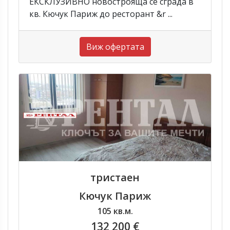
ЕКСКЛУЗИВНО новострояща се сграда в
кв. Кючук Париж до ресторант &r ...
Виж офертата
тристаен
Кючук Париж
105 кв.м.
132 200 €