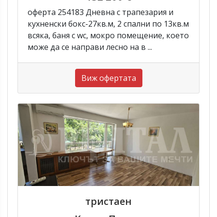
оферта 254183 Дневна с трапезария и
кухненски бокс-27кв.м, 2 спални по 13кв.м
всяка, баня с wc, мокро помещение, което
може да се направи лесно на в ...
Виж офертата
тристаен