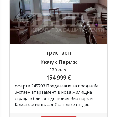
тристаен
Кючук Париж
120 кв.м.
154 999 €
оферта 245703 Предлагаме за продажба
3-стаен апартамент в нова жилищна
сграда в близост до новия Виа парк и
Коматевски възел. Състои се от две с ...