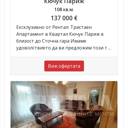
Кючук Париж
108 кв.м.
137 000 €
Ексклузивно от Рентал: Тристаен
Апартамент в Квартал Кючук Париж в
близост до Сточна гара Имаме
удоволствието да ви предложим този т ...
Виж офертата