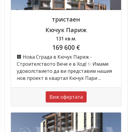
тристаен
Кючук Париж
131 кв.м.
169 600 €
🏢 Нова Сграда в Кючук Париж -
Строителството Вече е в Ход! ✨ Имаме
удоволствието да ви представим нашия
нов проект в квартал Кючук Пари ...
Виж офертата