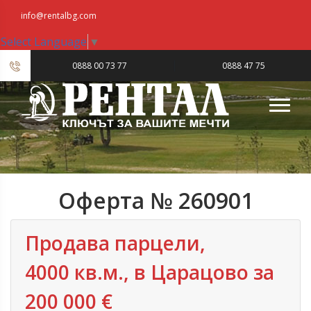
info@rentalbg.com
Select Language
▼
|
0888 00 73 77
0888 47 75
23
Оферта № 260901
Продава парцели,
4000 кв.м., в Царацово за
200 000 €