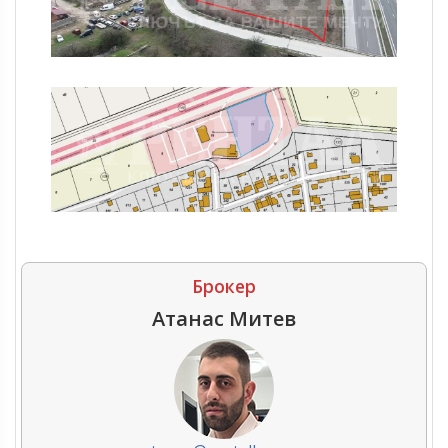
Брокер
Атанас Митев