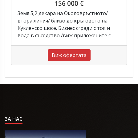
156 000 €
Земя 5,2 декара на Околовръстното/
втора линия/ близо до кръговото на
Кукленско шосе. Бизнес сгради с ток и
вода в съседство /виж приложените с ...
Виж офертата
ЗА НАС