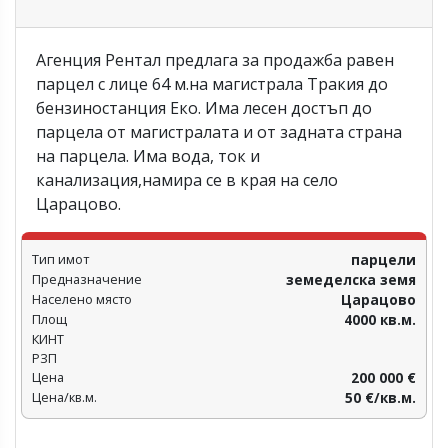
Агенция Рентал предлага за продажба равен
парцел с лице 64 м.на магистрала Тракия до
бензиностанция Еко. Има лесен достъп до
парцела от магистралата и от задната страна
на парцела. Има вода, ток и
канализация,намира се в края на село
Царацово.
Тип имот
парцели
Предназначение
земеделска земя
Населено място
Царацово
Площ
4000 кв.м.
КИНТ
РЗП
Цена
200 000 €
Цена/кв.м.
50 €/кв.м.