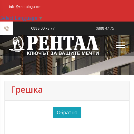
info@rentalbg.com
Select Language
▼
|
0888 00 73 77
0888 47 75
23
Грешка