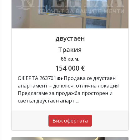
двустаен
Тракия
66 кв.м.
154 000 €
ОФЕРТА 263701 🏡 Продава се двустаен
апартамент – до ключ, отлична локация!
Предлагаме за продажба просторен и
светъл двустаен апарт ...
Виж офертата