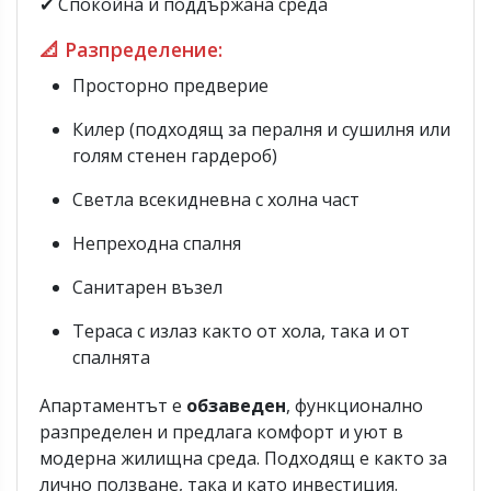
✔ Спокойна и поддържана среда
📐 Разпределение:
Просторно предверие
Килер (подходящ за пералня и сушилня или
голям стенен гардероб)
Светла всекидневна с холна част
Непреходна спалня
Санитарен възел
Тераса с излаз както от хола, така и от
спалнята
Апартаментът е
обзаведен
, функционално
разпределен и предлага комфорт и уют в
модерна жилищна среда. Подходящ е както за
лично ползване, така и като инвестиция.