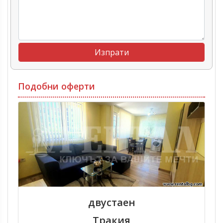
Подобни оферти
двустаен
Тракия