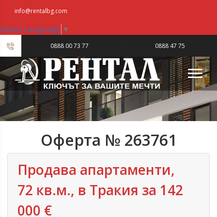
info@rentalbg.com
Select Language
▼
|
0888 00 73 77
0888 47 75
23
Оферта № 263761
Продава апартаменти,
72 кв.м., в Тракия за 142
000 €