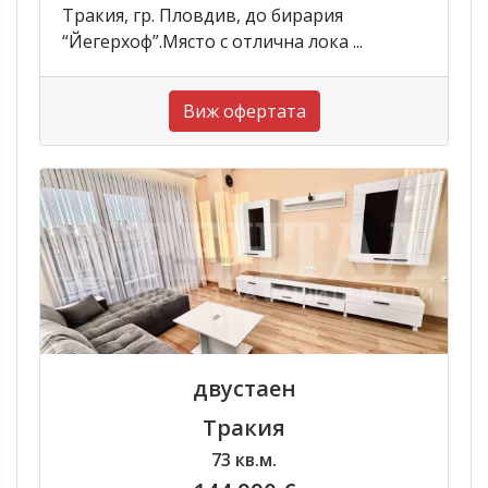
Тракия, гр. Пловдив, до бирария
“Йегерхоф”.Място с отлична лока ...
Виж офертата
двустаен
Тракия
73 кв.м.