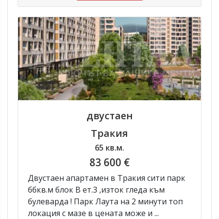
двустаен
Тракия
65 кв.м.
83 600 €
Двустаен апартамен в Тракия сити парк
ббкв.м блок В ет.3 ,изток гледа към
булеварда ! Парк Лаута на 2 минути топ
локация с мазе в цената може и ...